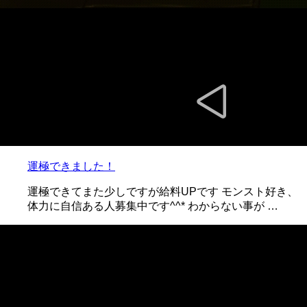
運極できました！
運極できてまた少しですが給料UPです モンスト好き、
体力に自信ある人募集中です^^* わからない事が …