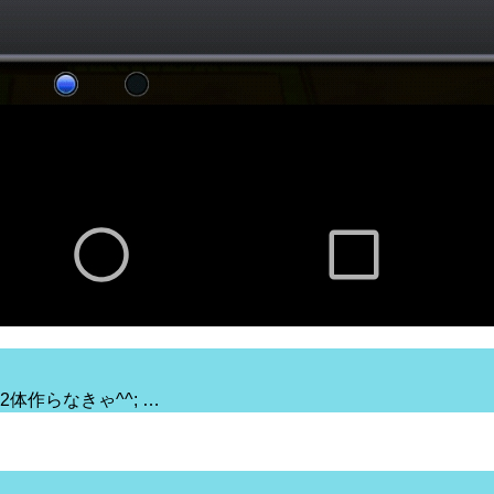
体作らなきゃ^^; …